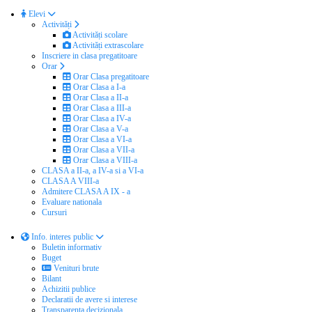
Elevi
Activități
Activități scolare
Activități extrascolare
Inscriere in clasa pregatitoare
Orar
Orar Clasa pregatitoare
Orar Clasa a I-a
Orar Clasa a II-a
Orar Clasa a III-a
Orar Clasa a IV-a
Orar Clasa a V-a
Orar Clasa a VI-a
Orar Clasa a VII-a
Orar Clasa a VIII-a
CLASA a II-a, a IV-a si a VI-a
CLASA A VIII-a
Admitere CLASA A IX - a
Evaluare nationala
Cursuri
Info. interes public
Buletin informativ
Buget
Venituri brute
Bilant
Achizitii publice
Declaratii de avere si interese
Transparenta decizionala