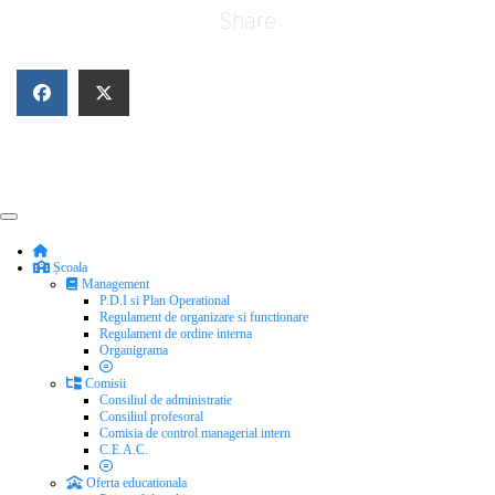
Share
Școala
Management
P.D.I si Plan Operational
Regulament de organizare si functionare
Regulament de ordine interna
Organigrama
Comisii
Consiliul de administratie
Consiliul profesoral
Comisia de control managerial intern
C.E.A.C.
Oferta educationala