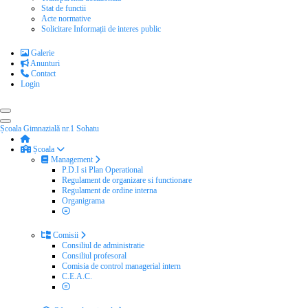
Stat de functii
Acte normative
Solicitare Informații de interes public
Galerie
Anunturi
Contact
Login
Școala Gimnazială nr.1 Sohatu
Școala
Management
P.D.I si Plan Operational
Regulament de organizare si functionare
Regulament de ordine interna
Organigrama
Comisii
Consiliul de administratie
Consiliul profesoral
Comisia de control managerial intern
C.E.A.C.