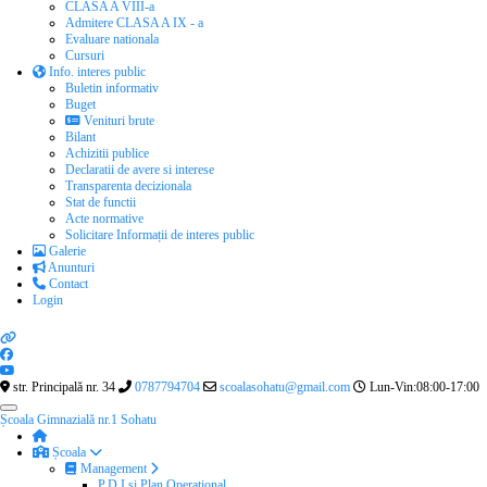
CLASA A VIII-a
Admitere CLASA A IX - a
Evaluare nationala
Cursuri
Info. interes public
Buletin informativ
Buget
Venituri brute
Bilant
Achizitii publice
Declaratii de avere si interese
Transparenta decizionala
Stat de functii
Acte normative
Solicitare Informații de interes public
Galerie
Anunturi
Contact
Login
str. Principală nr. 34
0787794704
scoalasohatu@gmail.com
Lun-Vin:08:00-17:00
Școala Gimnazială nr.1 Sohatu
Școala
Management
P.D.I si Plan Operational