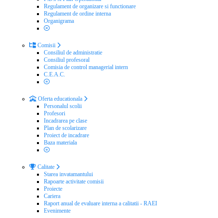
Regulament de organizare si functionare
Regulament de ordine interna
Organigrama
Comisii
Consiliul de administratie
Consiliul profesoral
Comisia de control managerial intern
C.E.A.C.
Oferta educationala
Personalul scolii
Profesori
Incadrarea pe clase
Plan de scolarizare
Proiect de incadrare
Baza materiala
Calitate
Starea invatamantului
Rapoarte activitate comisii
Proiecte
Cariera
Raport anual de evaluare interna a calitatii - RAEI
Evenimente