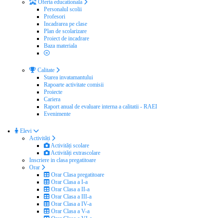
Oferta educationala
Personalul scolii
Profesori
Incadrarea pe clase
Plan de scolarizare
Proiect de incadrare
Baza materiala
Calitate
Starea invatamantului
Rapoarte activitate comisii
Proiecte
Cariera
Raport anual de evaluare interna a calitatii - RAEI
Evenimente
Elevi
Activități
Activități scolare
Activități extrascolare
Inscriere in clasa pregatitoare
Orar
Orar Clasa pregatitoare
Orar Clasa a I-a
Orar Clasa a II-a
Orar Clasa a III-a
Orar Clasa a IV-a
Orar Clasa a V-a