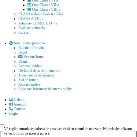
Orar Clasa a VI-a
Orar Clasa a VII-a
Orar Clasa a VIII-a
CLASA a II-a, a IV-a si a VI-a
CLASA A VIII-a
Admitere CLASA A IX - a
Evaluare nationala
Cursuri
Info. interes public
Buletin informativ
Buget
Venituri brute
Bilant
Achizitii publice
Declaratii de avere si interese
Transparenta decizionala
Stat de functii
Acte normative
Solicitare Informații de interes public
Galerie
Anunturi
Contact
Login
Vă rugăm introduceți adresa de email asociată cu contul de utilizator. Numele de utilizator
vă va fi trimis pe această adresă.