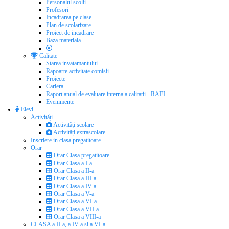
Personalul scolii
Profesori
Incadrarea pe clase
Plan de scolarizare
Proiect de incadrare
Baza materiala
Calitate
Starea invatamantului
Rapoarte activitate comisii
Proiecte
Cariera
Raport anual de evaluare interna a calitatii - RAEI
Evenimente
Elevi
Activități
Activități scolare
Activități extrascolare
Inscriere in clasa pregatitoare
Orar
Orar Clasa pregatitoare
Orar Clasa a I-a
Orar Clasa a II-a
Orar Clasa a III-a
Orar Clasa a IV-a
Orar Clasa a V-a
Orar Clasa a VI-a
Orar Clasa a VII-a
Orar Clasa a VIII-a
CLASA a II-a, a IV-a si a VI-a